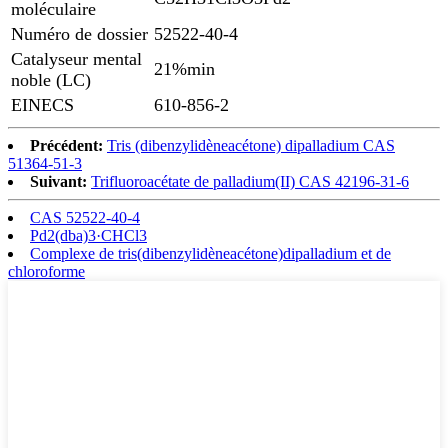
moléculaire
Numéro de dossier
52522-40-4
Catalyseur mental
21%min
noble (LC)
EINECS
610-856-2
Précédent:
Tris (dibenzylidèneacétone) dipalladium CAS
51364-51-3
Suivant:
Trifluoroacétate de palladium(II) CAS 42196-31-6
CAS 52522-40-4
Pd2(dba)3·CHCl3
Complexe de tris(dibenzylidèneacétone)dipalladium et de
chloroforme