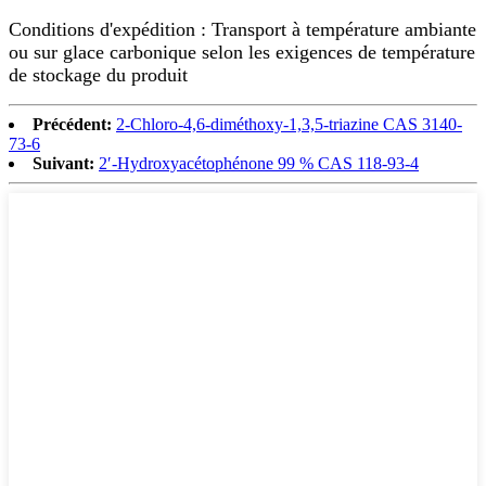
Conditions d'expédition : Transport à température ambiante
ou sur glace carbonique selon les exigences de température
de stockage du produit
Précédent:
2-Chloro-4,6-diméthoxy-1,3,5-triazine CAS 3140-
73-6
Suivant:
2′-Hydroxyacétophénone 99 % CAS 118-93-4