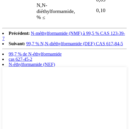
N,N-
0,10
diéthylformamide,
% ≤
Précédent:
N-méthylformamide (NMF) à 99,5 % CAS 123-39-
7
Suivant:
99,7 % N,N-diéthylformamide (DEF) CAS 617-84-5
99,7 % de N-éthylformamide
cas 627-45-2
N-éthylformamide (NEF)