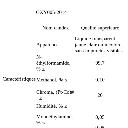
GXY005-2014
Nom d'index
Qualité supérieure
Liquide transparent
Apparence
jaune clair ou incolore,
sans impuretés visibles
N-
éthylformamide,
99,7
% ≥
Caractéristiques
Méthanol, % ≤
0,10
Chroma, (Pt-Co)#
20
: ≤
Humidité, % ≤
Monoéthylamine,
0,05
% ≤
0,05