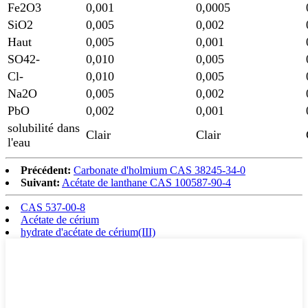
Fe2O3
0,001
0,0005
SiO2
0,005
0,002
Haut
0,005
0,001
SO42-
0,010
0,005
Cl-
0,010
0,005
Na2O
0,005
0,002
PbO
0,002
0,001
solubilité dans
Clair
Clair
l'eau
Précédent:
Carbonate d'holmium CAS 38245-34-0
Suivant:
Acétate de lanthane CAS 100587-90-4
CAS 537-00-8
Acétate de cérium
hydrate d'acétate de cérium(III)