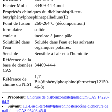
Fichier Mol :
34409-44-4.mol
Propriétés chimiques du dichlorobis(di-tert-
butylphénylphosphine)palladium(II)
Point de fusion
260-264°C (décomposition)
formulaire
solide
couleur
incolore à jaune pâle
Solubilité dans
Soluble dans l'eau et les solvants
l'eau
organiques polaires.
Sensible
Sensible à l'air et à l'humidité
Référence de la
base de données
34409-44-4
CAS
1,1'-
Référence de
Bis(diphénylphosphino)ferrocène(12150-
chimie du NIST
46-8)
Précédent:
Chlorure de bis(benzonitrile)palladium CAS 14220-
64-5
Suivant:
1,1-Bis(di-tert-butylphosphino)ferrocène dichlorure de
palladium CAS 95408-45-0