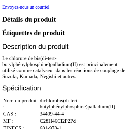
Envoyez-nous un courriel
Détails du produit
Étiquettes de produit
Description du produit
Le chlorure de bis(di-tert-
butylphénylphosphine)palladium(II) est principalement
utilisé comme catalyseur dans les réactions de couplage de
Suzuki, Kumada, Negishi et autres.
Spécification
Nom du produit
dichlorobis(di-tert-
:
butylphénylphosphine)palladium(II)
CAS :
34409-44-4
MF :
C28H46Cl2P2Pd
EINECS :
681-978-1