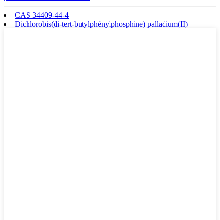
CAS 34409-44-4
Dichlorobis(di-tert-butylphénylphosphine) palladium(II)