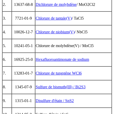
2.
13637-68-8
Dichlorure de molybdène
/ MoO2Cl2
3.
7721-01-9
Chlorure de tantale(V)
/ TaCl5
4.
10026-12-7
Chlorure de niobium(V)
/ NbCl5
5.
10241-05-1
Chlorure de molybdène(V) / MoCl5
6.
16925-25-0
Hexafluoroantimonate de sodium
7.
13283-01-7
Chlorure de tungstène WCl6
8.
1345-07-9
Sulfure de bismuth(III) / Bi2S3
9.
1315-01-1
Disulfure d'étain / SnS2