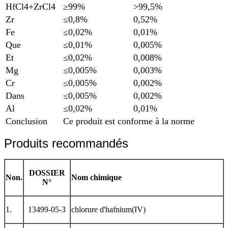
HfCl4+ZrCl4
≥99%
>99,5%
Zr
≤0,8%
0,52%
Fe
≤0,02%
0,01%
Que
≤0,01%
0,005%
Et
≤0,02%
0,008%
Mg
≤0,005%
0,003%
Cr
≤0,005%
0,002%
Dans
≤0,005%
0,002%
Al
≤0,02%
0,01%
Conclusion
Ce produit est conforme à la norme
Produits recommandés
DOSSIER
Non.
Nom chimique
N°
1.
13499-05-3
chlorure d'hafnium(IV)