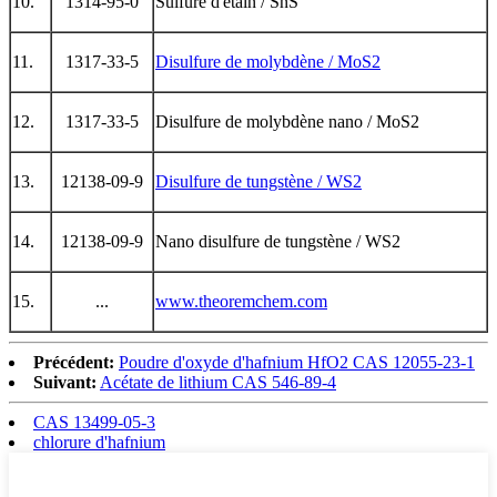
10.
1314-95-0
Sulfure d'étain / SnS
11.
1317-33-5
Disulfure de molybdène / MoS2
12.
1317-33-5
Disulfure de molybdène nano / MoS2
13.
12138-09-9
Disulfure de tungstène / WS2
14.
12138-09-9
Nano disulfure de tungstène / WS2
15.
...
www.theoremchem.com
Précédent:
Poudre d'oxyde d'hafnium HfO2 CAS 12055-23-1
Suivant:
Acétate de lithium CAS 546-89-4
CAS 13499-05-3
chlorure d'hafnium