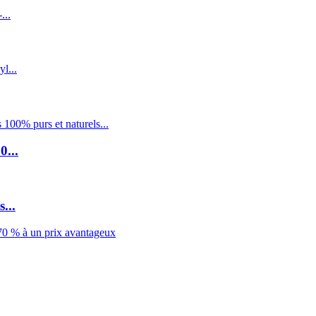
0...
...