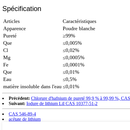
Spécification
Articles
Caractéristiques
Apparence
Poudre blanche
Pureté
≥99%
Que
≤0,005%
Cl
≤0,02%
Mg
≤0,0005%
Fe
≤0,0001%
Que
≤0,01%
Eau
≤0,5%
matière insoluble dans l'eau
≤0,01%
Précédent:
Chlorure d'hafnium de pureté 99,9 % à 99,99 %, CA
Suivant:
Iodure de lithium LiI CAS 10377-51-2
CAS 546-89-4
acétate de lithium