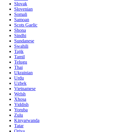
Slovak
Slovenian
Somali
Samoan
Scots Gaelic
Shona
Sindhi
Sundanese
Swahili
Tajik
Tamil
Telugu
Thai
Ukrainian
Urdu
Uzbek
Vietnamese
Welsh
Xhosa
Yiddish
Yoruba
Zulu
Kinyarwanda
Tatar
Oriya