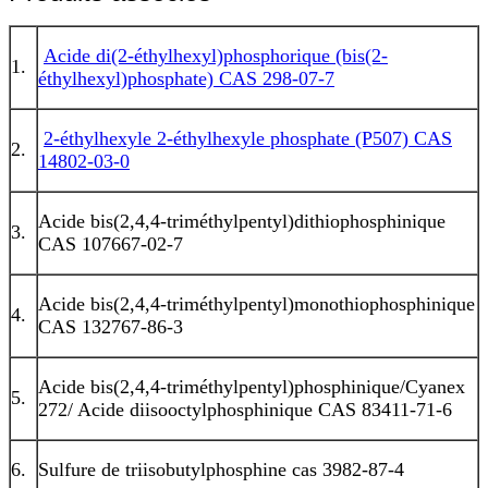
Acide di(2-éthylhexyl)phosphorique (bis(2-
1.
éthylhexyl)phosphate) CAS 298-07-7
2-éthylhexyle 2-éthylhexyle phosphate (P507) CAS
2.
14802-03-0
Acide bis(2,4,4-triméthylpentyl)dithiophosphinique
3.
CAS 107667-02-7
Acide bis(2,4,4-triméthylpentyl)monothiophosphinique
4.
CAS 132767-86-3
Acide bis(2,4,4-triméthylpentyl)phosphinique/Cyanex
5.
272/ Acide diisooctylphosphinique CAS 83411-71-6
6.
Sulfure de triisobutylphosphine cas 3982-87-4