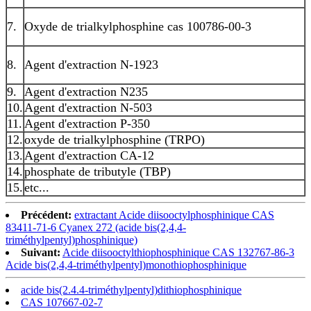
7.
Oxyde de trialkylphosphine cas 100786-00-3
8.
Agent d'extraction N-1923
9.
Agent d'extraction N235
10.
Agent d'extraction N-503
11.
Agent d'extraction P-350
12.
oxyde de trialkylphosphine (TRPO)
13.
Agent d'extraction CA-12
14.
phosphate de tributyle (TBP)
15.
etc...
Précédent:
extractant Acide diisooctylphosphinique CAS
83411-71-6 Cyanex 272 (acide bis(2,4,4-
triméthylpentyl)phosphinique)
Suivant:
Acide diisooctylthiophosphinique CAS 132767-86-3
Acide bis(2,4,4-triméthylpentyl)monothiophosphinique
acide bis(2.4.4-triméthylpentyl)dithiophosphinique
CAS 107667-02-7