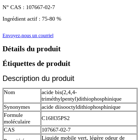
N° CAS : 107667-02-7
Ingrédient actif : 75-80 %
Envoyez-nous un courriel
Détails du produit
Étiquettes de produit
Description du produit
Nom
acide bis(2,4,4-
triméthylpentyl)dithiophosphinique
Synonymes
acide diisooctyldithiophosphinique
Formule
C16H35PS2
moléculaire
CAS
107667-02-7
Liquide mobile vert, légère odeur de