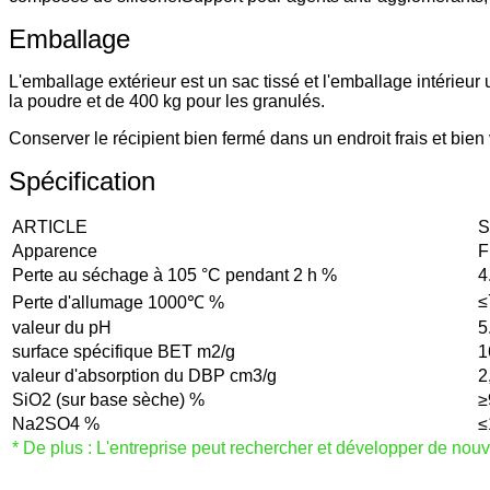
Emballage
L'emballage extérieur est un sac tissé et l'emballage intérieu
la poudre et de 400 kg pour les granulés.
Conserver le récipient bien fermé dans un endroit frais et b
Spécification
ARTICLE
S
Apparence
F
Perte au séchage à 105 °C pendant 2 h %
4
≤
Perte d'allumage 1000℃ %
valeur du pH
5
surface spécifique BET m2/g
1
valeur d'absorption du DBP cm3/g
2
SiO2 (sur base sèche) %
≥
Na2SO4 %
≤
* De plus : L'entreprise peut rechercher et développer de nou