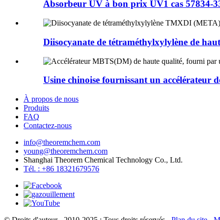
Absorbeur UV à bon prix UV1 cas 57834-3
Diisocyanate de tétraméthylxylylène de haute
Usine chinoise fournissant un accélérateur 
À propos de nous
Produits
FAQ
Contactez-nous
info@theoremchem.com
young@theoremchem.com
Shanghai Theorem Chemical Technology Co., Ltd.
Tél. : +86 18321679576
© Droits d'auteur - 2010-2025 : Tous droits réservés
- Plan du site
- M