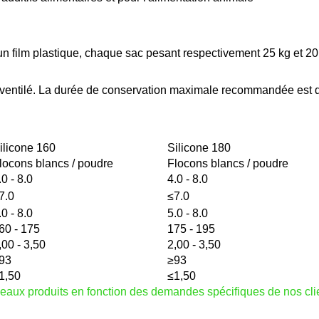
r un film plastique, chaque sac pesant respectivement 25 kg et 
ien ventilé. La durée de conservation maximale recommandée est
ilicone 160
Silicone 180
locons blancs / poudre
Flocons blancs / poudre
.0 - 8.0
4.0 - 8.0
7.0
≤7.0
.0 - 8.0
5.0 - 8.0
60 - 175
175 - 195
,00 - 3,50
2,00 - 3,50
93
≥93
1,50
≤1,50
veaux produits en fonction des demandes spécifiques de nos cli