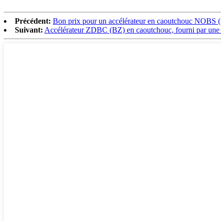
Précédent:
Bon prix pour un accélérateur en caoutchouc NOB
Suivant:
Accélérateur ZDBC (BZ) en caoutchouc, fourni par une 