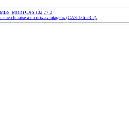
S (MBS, MOR) CAS 102-77-2
usine chinoise à un prix avantageux (CAS 136-23-2).