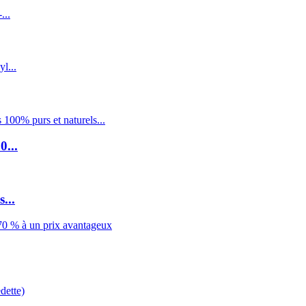
0...
...