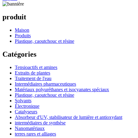
produit
Maison
Produits
Plastique, caoutchouc et résine
Catégories
Tensioactifs et amines
Extraits de plantes
Traitement de l'eau
Intermédiaires pharmaceutiques
Matériaux polyuréthanes et isocyanates spéciaux
Plastique, caoutchouc et résine
Solvants
Électronique
Catalyseurs
Absorbeur d'UV, stabilisateur de lumière et antioxydant
intermédiaires de synthèse
Nanomatériaux
terres rares et alliages