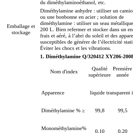
du diméthylaminoéthanol, etc.
Diméthylamine anhydre : utiliser un camio
ou une bonbonne en acier ; solution de
diméthylamine : utiliser un seau métalliqu
Emballage et
200 L. Bien refermer et stocker dans un en
stockage
frais et aéré, à l’abri du soleil et des appare
susceptibles de générer de l’électricité stat
Éviter les chocs et les vibrations.
1. Diméthylamine Q/320412 XY206-200
Qualité
Première
Nom d'index
supérieure
année
Apparence
liquide transparent 
Diméthylamine % ≥
99,8
99,5
Monométhylamine%
0,10
0,20