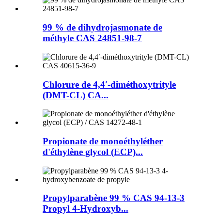
99 % de dihydrojasmonate de
méthyle CAS 24851-98-7
Chlorure de 4,4′-diméthoxytrityle
(DMT-CL) CA...
Propionate de monoéthyléther
d'éthylène glycol (ECP)...
Propylparabène 99 % CAS 94-13-3
Propyl 4-Hydroxyb...