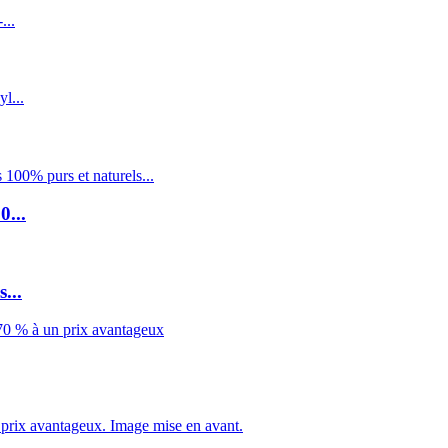
0...
...