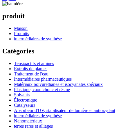
produit
Maison
Produits
intermédiaires de synthèse
Catégories
Tensioactifs et amines
Extraits de plantes
Traitement de l'eau
Intermédiaires pharmaceutiques
Matériaux polyuréthanes et isocyanates spéciaux
Plastique, caoutchouc et résine
Solvants
Électronique
Catalyseurs
Absorbeur d'UV, stabilisateur de lumière et antioxydant
intermédiaires de synthèse
Nanomatériaux
terres rares et alliages