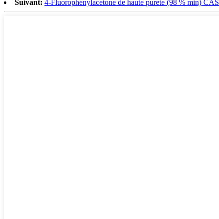
Suivant:
4-Fluorophénylacétone de haute pureté (98 % min) CA