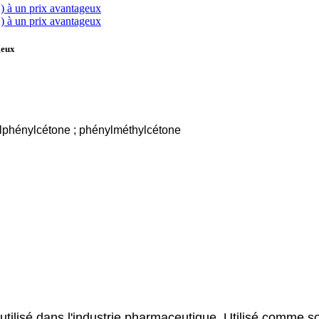
geux
lphénylcétone ; phénylméthylcétone
utilisé dans l'industrie pharmaceutique. Utilisé comme so