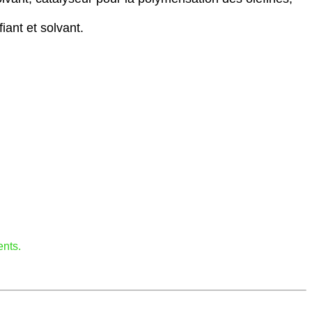
iant et solvant.
ents.