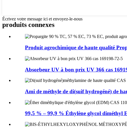
Écrivez votre message ici et envoyez-le-nous
produits connexes
Produit agrochimique de haute qualité Pro
Absorbeur UV à bon prix UV 366 cas 1691
Ami de méthyle de di(suif hydrogéné) de haut
99,5 % – 99,9 % Éthylène glycol diméthyl Et