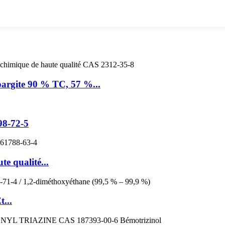
pargite 90 % TC, 57 %...
98-72-5
e qualité...
...