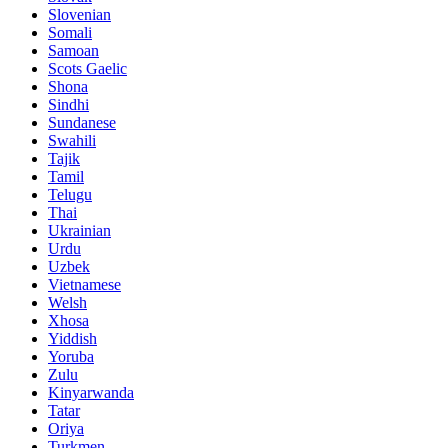
Slovenian
Somali
Samoan
Scots Gaelic
Shona
Sindhi
Sundanese
Swahili
Tajik
Tamil
Telugu
Thai
Ukrainian
Urdu
Uzbek
Vietnamese
Welsh
Xhosa
Yiddish
Yoruba
Zulu
Kinyarwanda
Tatar
Oriya
Turkmen