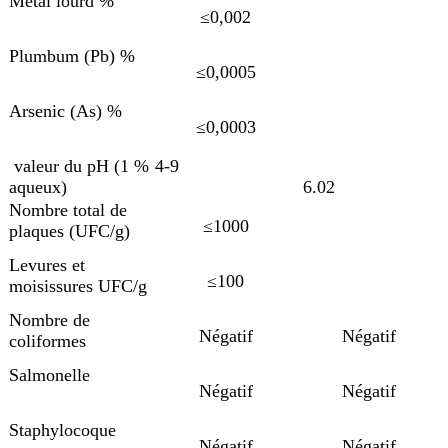
Métal lourd %
≤0,002
Plumbum (Pb) %
≤0,0005
Arsenic (As) %
≤0,0003
valeur du pH (1 %
4-9
aqueux)
6.02
Nombre total de
≤1000
plaques (UFC/g)
Levures et
≤100
moisissures UFC/g
Nombre de
Négatif
Négatif
coliformes
Salmonelle
Négatif
Négatif
Staphylocoque
Négatif
Négatif