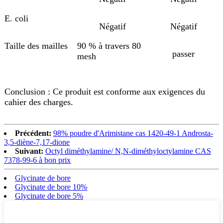
E. coli
Négatif
Négatif
Taille des mailles
90 % à travers 80
passer
mesh
Conclusion : Ce produit est conforme aux exigences du
cahier des charges.
Précédent:
98% poudre d'Arimistane cas 1420-49-1 Androsta-
3,5-diène-7,17-dione
Suivant:
Octyl diméthylamine/ N,N-diméthyloctylamine CAS
7378-99-6 à bon prix
Glycinate de bore
Glycinate de bore 10%
Glycinate de bore 5%