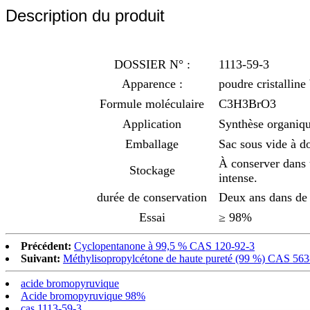
Description du produit
DOSSIER N° :
1113-59-3
Apparence :
poudre cristalline
Formule moléculaire
C3H3BrO3
Application
Synthèse organiqu
Emballage
Sac sous vide à do
À conserver dans u
Stockage
intense.
durée de conservation
Deux ans dans de 
Essai
≥ 98%
Précédent:
Cyclopentanone à 99,5 % CAS 120-92-3
Suivant:
Méthylisopropylcétone de haute pureté (99 %) CAS 563
acide bromopyruvique
Acide bromopyruvique 98%
cas 1113-59-3