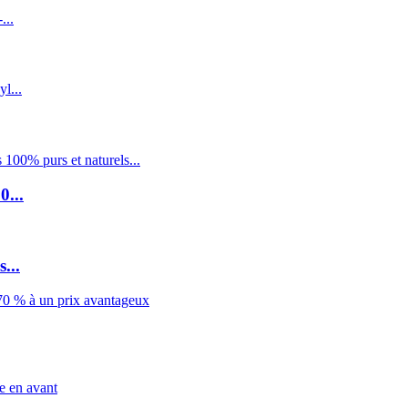
0...
...