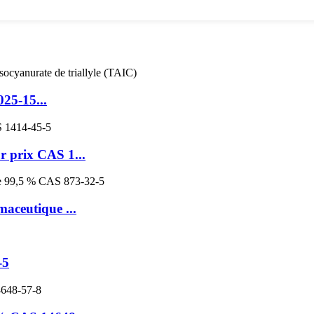
025-15...
r prix CAS 1...
aceutique ...
-5