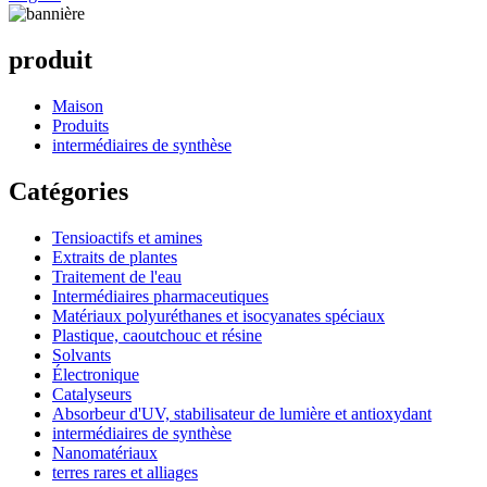
produit
Maison
Produits
intermédiaires de synthèse
Catégories
Tensioactifs et amines
Extraits de plantes
Traitement de l'eau
Intermédiaires pharmaceutiques
Matériaux polyuréthanes et isocyanates spéciaux
Plastique, caoutchouc et résine
Solvants
Électronique
Catalyseurs
Absorbeur d'UV, stabilisateur de lumière et antioxydant
intermédiaires de synthèse
Nanomatériaux
terres rares et alliages