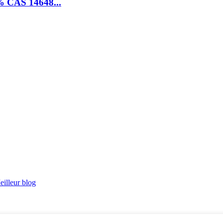
 % CAS 14648...
eilleur blog