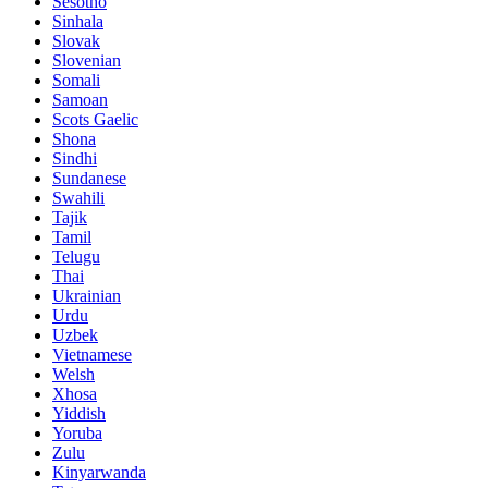
Sesotho
Sinhala
Slovak
Slovenian
Somali
Samoan
Scots Gaelic
Shona
Sindhi
Sundanese
Swahili
Tajik
Tamil
Telugu
Thai
Ukrainian
Urdu
Uzbek
Vietnamese
Welsh
Xhosa
Yiddish
Yoruba
Zulu
Kinyarwanda