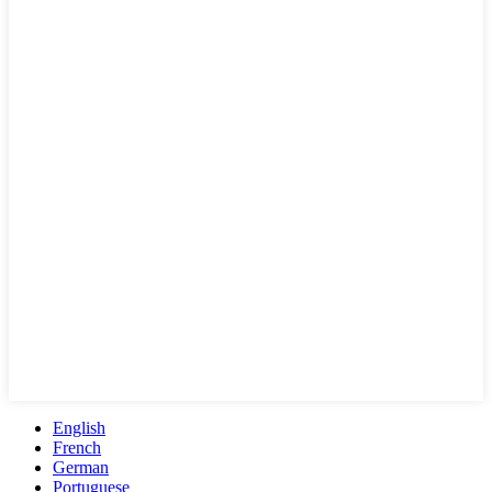
English
French
German
Portuguese