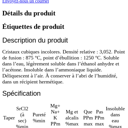
Envoyez-nous un courriel
Détails du produit
Étiquettes de produit
Description du produit
Cristaux cubiques incolores. Densité relative : 3,052. Point
de fusion : 875 °C, point d’ébullition : 1250 °C. Soluble
dans l’eau, légèrement soluble dans l’éthanol anhydre et
l’acétone. Insoluble dans l’ammoniaque liquide.
Déliquescent à l’air. À conserver à l’abri de l’humidité,
dans un récipient hermétique.
Spécification
Mg+
SrCl2
Insoluble
Na+
Mg et
Que
Pas
(à
Pureté
dans
Taper
K
alcalis
PPm
PPm
sec)
%min
eau
PPm
%max
max
max
%min
%max