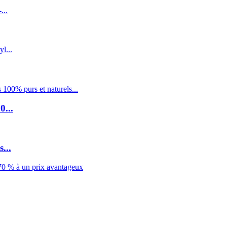
0...
...