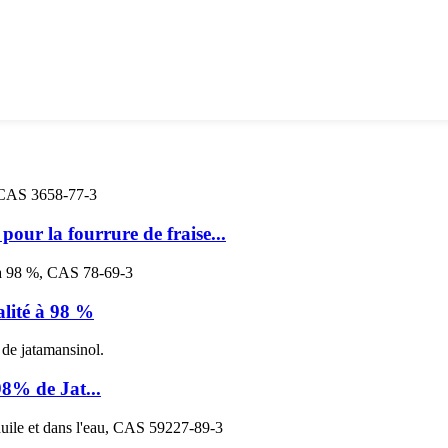
our la fourrure de fraise...
alité à 98 %
98% de Jat...