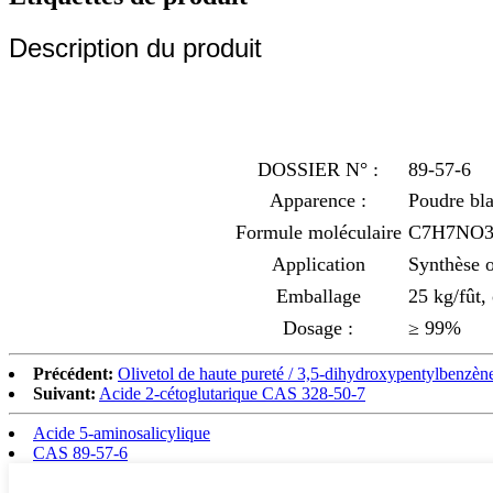
Description du produit
DOSSIER N° :
89-57-6
Apparence :
Poudre bl
Formule moléculaire
C7H7NO
Application
Synthèse o
Emballage
25 kg/fût,
Dosage :
≥ 99%
Précédent:
Olivetol de haute pureté / 3,5-dihydroxypentylbenz
Suivant:
Acide 2-cétoglutarique CAS 328-50-7
Acide 5-aminosalicylique
CAS 89-57-6