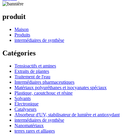
produit
Maison
Produits
intermédiaires de synthèse
Catégories
Tensioactifs et amines
Extraits de plantes
Traitement de l'eau
Intermédiaires pharmaceutiques
Matériaux polyuréthanes et isocyanates spéciaux
Plastique, caoutchouc et résine
Solvants
Électronique
Catalyseurs
Absorbeur d'UV, stabilisateur de lumière et antioxydant
intermédiaires de synthèse
Nanomatériaux
terres rares et alliages