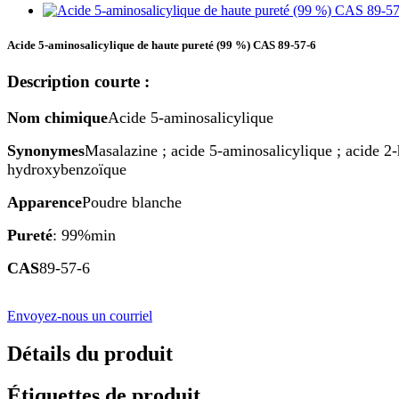
Acide 5-aminosalicylique de haute pureté (99 %) CAS 89-57-6
Description courte :
Nom chimique
Acide 5-aminosalicylique
Synonymes
Masalazine ; acide 5-aminosalicylique ; acide 
hydroxybenzoïque
Apparence
Poudre blanche
Pureté
: 99%min
CAS
89-57-6
Envoyez-nous un courriel
Détails du produit
Étiquettes de produit