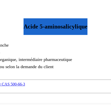
Acide 5-aminosalicylique
anche
3
rganique, intermédiaire pharmaceutique
 ou selon la demande du client
ène CAS 500-66-3