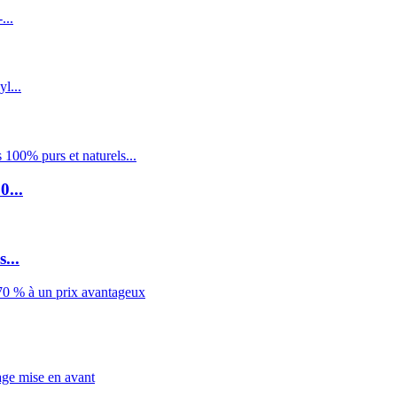
0...
...