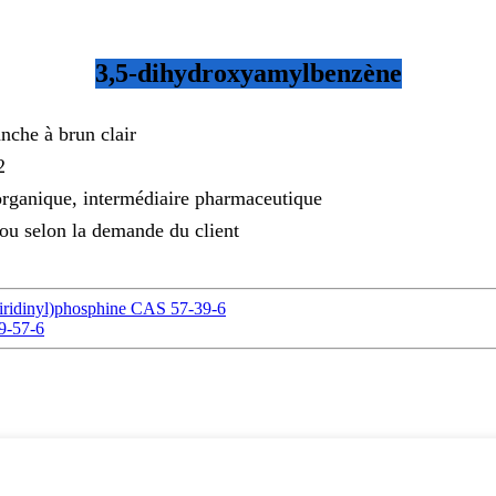
3,5-dihydroxyamylbenzène
nche à brun clair
2
rganique, intermédiaire pharmaceutique
 ou selon la demande du client
ridinyl)phosphine CAS 57-39-6
9-57-6