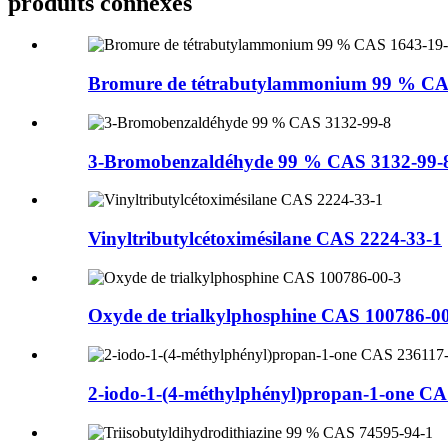
produits connexes
Bromure de tétrabutylammonium 99 % CA
3-Bromobenzaldéhyde 99 % CAS 3132-99-
Vinyltributylcétoximésilane CAS 2224-33-1
Oxyde de trialkylphosphine CAS 100786-0
2-iodo-1-(4-méthylphényl)propan-1-one CAS