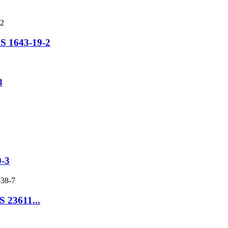
S 1643-19-2
8
0-3
 23611...