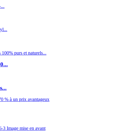
0...
...