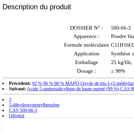
Description du produit
DOSSIER N° :
500-66-3
Apparence :
Poudre bla
Formule moléculaire
C11H16O
Application
Synthèse o
Emballage
25 kg/fût,
Dosage :
≥ 98%
Précédent:
92 % 96 % 98 % MAPO Oxyde de tris-1-(2-méthylazi
Suivant:
Acide 5-aminosalicylique de haute pureté (99 %) CAS 8
3
5-dihydroxypentylbenzène
CAS 500-66-3
Olivetol