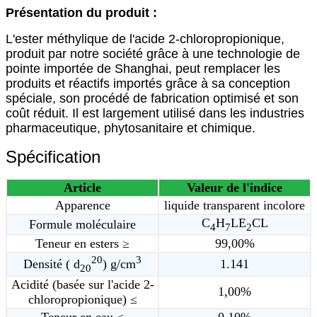
Présentation du produit :
L'ester méthylique de l'acide 2-chloropropionique,
produit par notre société grâce à une technologie de
pointe importée de Shanghai, peut remplacer les
produits et réactifs importés grâce à sa conception
spéciale, son procédé de fabrication optimisé et son
coût réduit. Il est largement utilisé dans les industries
pharmaceutique, phytosanitaire et chimique.
Spécification
Article
Valeur de l'indice
Apparence
liquide transparent incolore
C
H
LE
CL
Formule moléculaire
4
7
2
Teneur en esters ≥
99,00%
20
3
Densité ( d
) g/cm
1.141
20
Acidité (basée sur l'acide 2-
1,00%
chloropropionique) ≤
Teneur en eau ≤
0,10%