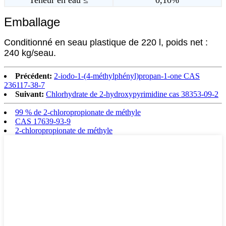
Emballage
Conditionné en seau plastique de 220 l, poids net :
240 kg/seau.
Précédent:
2-iodo-1-(4-méthylphényl)propan-1-one CAS
236117-38-7
Suivant:
Chlorhydrate de 2-hydroxypyrimidine cas 38353-09-2
99 % de 2-chloropropionate de méthyle
CAS 17639-93-9
2-chloropropionate de méthyle